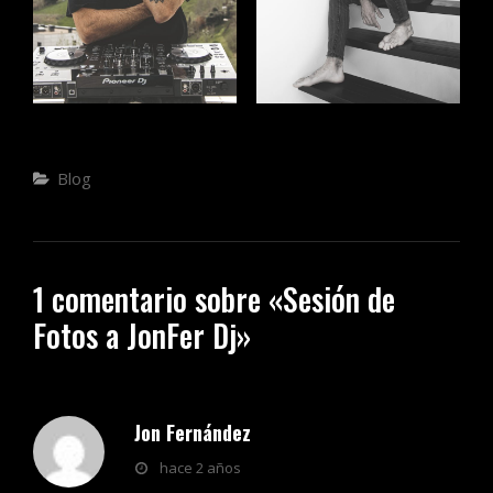
Categorías
Blog
1 comentario sobre «
Sesión de
Fotos a JonFer Dj
»
Jon Fernández
dice:
hace 2 años